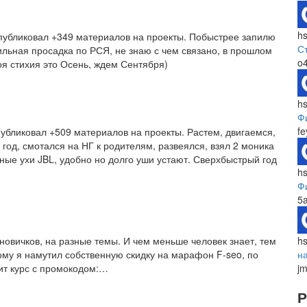
h
публиковал +349 материалов на проекты. Побыстрее запилю
С
ильная просадка по РСЯ, не знаю с чем связано, в прошлом
o
моя стихия это Осень, ждем Сентября)
h
Ф
fe
убликовал +509 материалов на проекты. Растем, двигаемся,
 год, смотался на НГ к родителям, развеялся, взял 2 моника
ные ухи JBL, удобно но долго уши устают. Сверхбыстрый год
h
Ф
5
 новичков, на разные темы. И чем меньше человек знает, тем
h
тому я намутил собственную скидку на марафон F-seo, по
н
пит курс с промокодом:…
j
Р