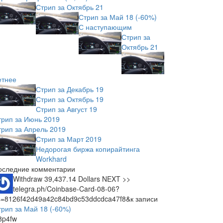
Стрип за Октябрь 21
Стрип за Май 18 (-60%)
С наступающим
Стрип за
Октябрь 21
етнее
Стрип за Декабрь 19
Стрип за Октябрь 19
Стрип за Август 19
трип за Июнь 2019
трип за Апрель 2019
Стрип за Март 2019
Недорогая биржа копирайтинга
Workhard
оследние комментарии
Withdraw 39,437.14 Dollars NEXT >>
telegra.ph/Coinbase-Card-08-06?
s=8126f42d49a42c84bd9c53ddcdca47f8&
к записи
трип за Май 18 (-60%)
8p4fw