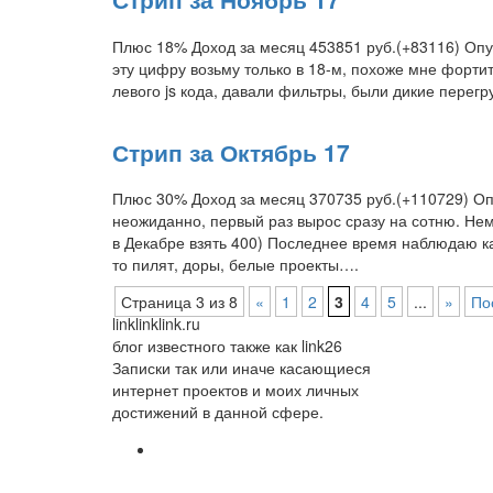
Плюс 18% Доход за месяц 453851 руб.(+83116) Опу
эту цифру возьму только в 18-м, похоже мне фортит
левого js кода, давали фильтры, были дикие перегр
Стрип за Октябрь 17
Плюс 30% Доход за месяц 370735 руб.(+110729) Оп
неожиданно, первый раз вырос сразу на сотню. Не
в Декабре взять 400) Последнее время наблюдаю ка
то пилят, доры, белые проекты….
Страница 3 из 8
«
1
2
3
4
5
...
»
По
linklinklink.ru
блог известного также как link26
Записки так или иначе касающиеся
интернет проектов и моих личных
достижений в данной сфере.