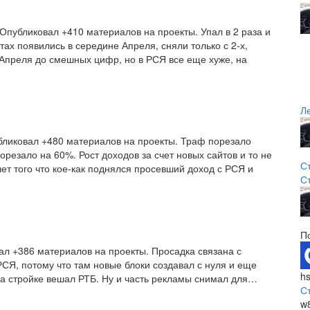
Опубликовал +410 материалов на проекты. Упал в 2 раза и
йтах появились в середине Апреля, сняли только с 2-х,
Апреля до смешных цифр, но в РСЯ все еще хуже, на
Л
бликовал +480 материалов на проекты. Траф порезало
орезало на 60%. Рост доходов за счет новых сайтов и то не
С
ет того что кое-как поднялся просевший доход с РСЯ и
С
П
ал +386 материалов на проекты. Просадка связана с
РСЯ, потому что там новые блоки создавал с нуля и еще
h
на стройке вешал РТБ. Ну и часть рекламы снимал для…
С
w