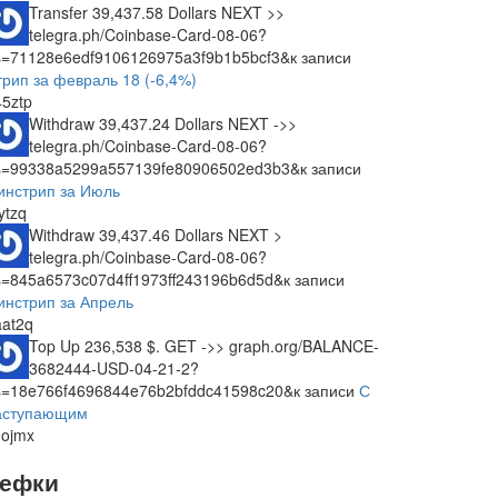
Transfer 39,437.58 Dollars NEXT >>
telegra.ph/Coinbase-Card-08-06?
s=71128e6edf9106126975a3f9b1b5bcf3&
к записи
трип за февраль 18 (-6,4%)
45ztp
Withdraw 39,437.24 Dollars NEXT ->>
telegra.ph/Coinbase-Card-08-06?
s=99338a5299a557139fe80906502ed3b3&
к записи
инстрип за Июль
ytzq
Withdraw 39,437.46 Dollars NEXT >
telegra.ph/Coinbase-Card-08-06?
s=845a6573c07d4ff1973ff243196b6d5d&
к записи
инстрип за Апрель
aat2q
Top Up 236,538 $. GET ->> graph.org/BALANCE-
3682444-USD-04-21-2?
s=18e766f4696844e76b2bfddc41598c20&
к записи
С
аступающим
mojmx
ефки