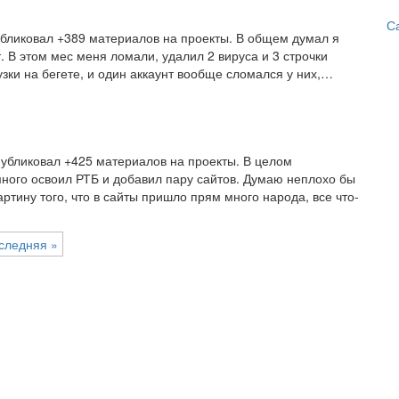
С
бликовал +389 материалов на проекты. В общем думал я
. В этом мес меня ломали, удалил 2 вируса и 3 строчки
узки на бегете, и один аккаунт вообще сломался у них,…
убликовал +425 материалов на проекты. В целом
много освоил РТБ и добавил пару сайтов. Думаю неплохо бы
ртину того, что в сайты пришло прям много народа, все что-
следняя »