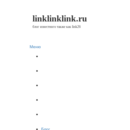
linklinklink.ru
блог известного также как link26
Меню
Блог
Финстрипы
Минутка финансовой грамотности
Цели
КМы и оплата
Блог