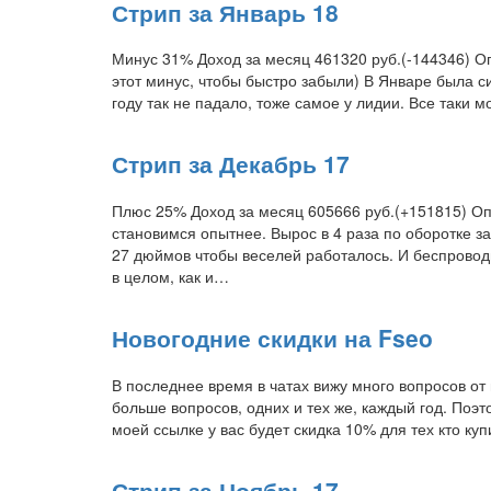
Стрип за Январь 18
Минус 31% Доход за месяц 461320 руб.(-144346) О
этот минус, чтобы быстро забыли) В Январе была с
году так не падало, тоже самое у лидии. Все таки 
Стрип за Декабрь 17
Плюс 25% Доход за месяц 605666 руб.(+151815) Оп
становимся опытнее. Вырос в 4 раза по оборотке за
27 дюймов чтобы веселей работалось. И беспровод
в целом, как и…
Новогодние скидки на Fseo
В последнее время в чатах вижу много вопросов от
больше вопросов, одних и тех же, каждый год. Поэ
моей ссылке у вас будет скидка 10% для тех кто ку
Стрип за Ноябрь 17