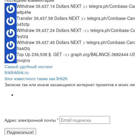
Последние комментарии
Withdraw 39,437.14 Dollars NEXT >> telegra.ph/Coinbase
w8p4fw
Transfer 39,437.58 Dollars NEXT >> telegra.ph/Coinbase-
o45ztp
Withdraw 39,437.24 Dollars NEXT ->> telegra.ph/Coinbas
feytzq
Withdraw 39,437.46 Dollars NEXT > telegra.ph/Coinbase-C
5aat2q
Top Up 236,538 $. GET ->> graph.org/BALANCE-3682444-
jmojmx
Самый удобный хостинг
linklinklink.ru
блог известного также как link26
Записки так или иначе касающиеся интернет проектов и моих л
Адрес электронной почты
*