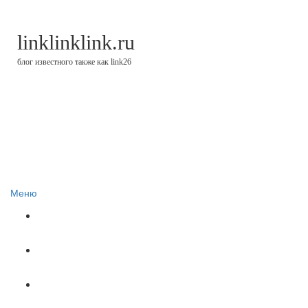
linklinklink.ru
блог известного также как link26
Меню
Блог
Финстрипы
Минутка финансовой грамотности