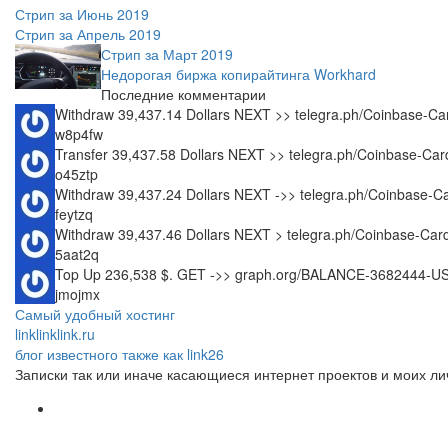
Стрип за Июнь 2019
Стрип за Апрель 2019
Стрип за Март 2019
Недорогая биржа копирайтинга Workhard
Последние комментарии
Withdraw 39,437.14 Dollars NEXT >> telegra.ph/Coinbase
w8p4fw
Transfer 39,437.58 Dollars NEXT >> telegra.ph/Coinbase-
o45ztp
Withdraw 39,437.24 Dollars NEXT ->> telegra.ph/Coinbas
feytzq
Withdraw 39,437.46 Dollars NEXT > telegra.ph/Coinbase-C
5aat2q
Top Up 236,538 $. GET ->> graph.org/BALANCE-3682444-
jmojmx
Самый удобный хостинг
linklinklink.ru
блог известного также как link26
Записки так или иначе касающиеся интернет проектов и моих л