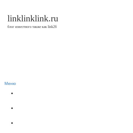
linklinklink.ru
блог известного также как link26
Меню
Блог
Финстрипы
Минутка финансовой грамотности