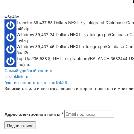
w8p4fw
Transfer 39,437.58 Dollars NEXT >> telegra.ph/Coinbase-
o45ztp
Withdraw 39,437.24 Dollars NEXT ->> telegra.ph/Coinbas
feytzq
Withdraw 39,437.46 Dollars NEXT > telegra.ph/Coinbase-C
5aat2q
Top Up 236,538 $. GET ->> graph.org/BALANCE-3682444-
jmojmx
Самый удобный хостинг
linklinklink.ru
блог известного также как link26
Записки так или иначе касающиеся интернет проектов и моих л
Адрес электронной почты
*