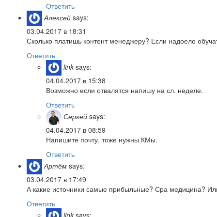
Ответить
Алексей
says:
03.04.2017 в 18:31
Сколько платишь контент менеджеру? Если надоело обучат
Ответить
link
says:
04.04.2017 в 15:38
Возможно если отвалятся напишу на сл. неделе.
Ответить
Сергей
says:
04.04.2017 в 08:59
Напишите почту, тоже нужны КМы.
Ответить
Артём
says:
03.04.2017 в 17:49
А какие источники самые прибыльные? Сра медицина? Или
Ответить
link
says: