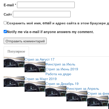
E-mail
*
Сайт
Сохранить моё имя, email и адрес сайта в этом браузере
Notify me via e-mail if anyone answers my comment.
Популярное
Новое
Стрип за Август 17
Финстрип за Июль
Стрип за Июнь 2019
Работа на дядю
Стрип за Март 2019
Стрип за Декабрь 19
Финстрип за Апрель
Стрип за фев