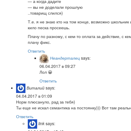
— а когда дадите
— вы не доделали прошлую
..товарищ слился)
Т.е. я не знаю кто на том конце, возможно школьник 
кило песка просеешь.
Плачу по разному, с кем-то оплата за действие, с к
плачу фикс.
Ответить
Неандерталец
says:
06.04.2017 в 09:27
Лол 😀
Ответить
Виталий
says:
04.04.2017 в 01:09
Норм плюсануло, рад за тебя)
Ты еще не искал семантика на постоянку))) Вот там реальн
Ответить
link
says: