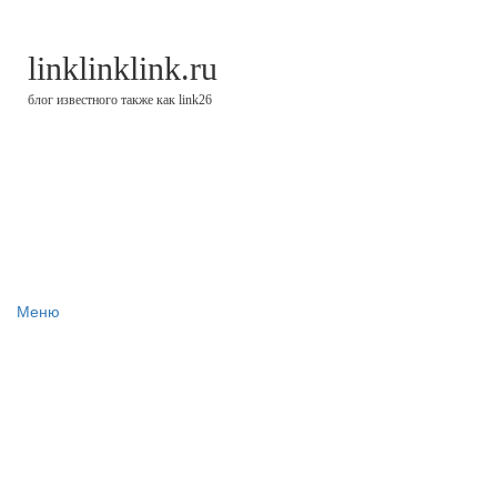
linklinklink.ru
блог известного также как link26
Меню
Блог
Финстрипы
Минутка финансовой грамотности
Цели