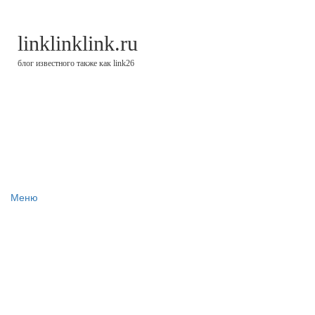
linklinklink.ru
блог известного также как link26
Меню
Блог
Финстрипы
Минутка финансовой грамотности
Цели