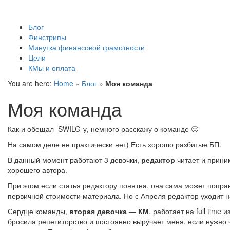
КМы и оплата
Блог
Финстрипы
Минутка финансовой грамотности
Цели
КМы и оплата
You are here:
Home
»
Блог
»
Моя команда
Моя команда
Как и обещал SWILG-у, немного расскажу о команде 🙂
На самом деле ее практически нет) Есть хорошо разбитые БП.
В данный момент работают 3 девочки,
редактор
читает и приним
хорошего автора.
При этом если статья редактору понятна, она сама может поправ
первичной стоимости материала. Но с Апреля редактор уходит на
Сердце команды,
вторая девочка — КМ
, работает на full time
бросила репетиторство и постоянно выручает меня, если нужно ч