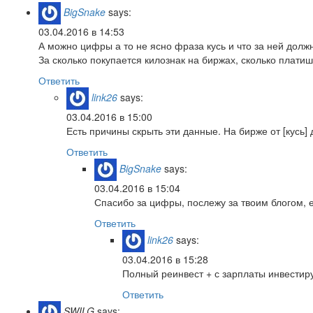
BigSnake
says:
03.04.2016 в 14:53
А можно цифры а то не ясно фраза кусь и что за ней долж
За сколько покупается килознак на биржах, сколько плати
Ответить
link26
says:
03.04.2016 в 15:00
Есть причины скрыть эти данные. На бирже от [кусь] д
Ответить
BigSnake
says:
03.04.2016 в 15:04
Спасибо за цифры, послежу за твоим блогом, 
Ответить
link26
says:
03.04.2016 в 15:28
Полный реинвест + с зарплаты инвестиру
Ответить
SWILG
says: