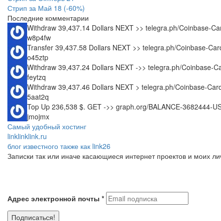
Стрип за Май 18 (-60%)
Последние комментарии
Withdraw 39,437.14 Dollars NEXT >> telegra.ph/Coinbase
w8p4fw
Transfer 39,437.58 Dollars NEXT >> telegra.ph/Coinbase-
o45ztp
Withdraw 39,437.24 Dollars NEXT ->> telegra.ph/Coinbas
feytzq
Withdraw 39,437.46 Dollars NEXT > telegra.ph/Coinbase-C
5aat2q
Top Up 236,538 $. GET ->> graph.org/BALANCE-3682444-
jmojmx
Самый удобный хостинг
linklinklink.ru
блог известного также как link26
Записки так или иначе касающиеся интернет проектов и моих л
Адрес электронной почты
*