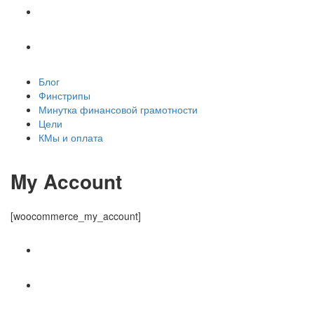
Цели
КМы и оплата
Блог
Финстрипы
Минутка финансовой грамотности
Цели
КМы и оплата
My Account
[woocommerce_my_account]
Популярное
Новое