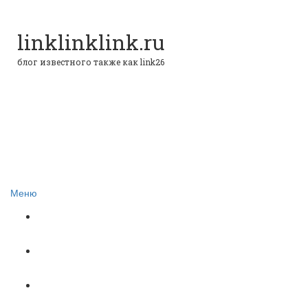
linklinklink.ru
блог известного также как link26
Меню
Блог
Финстрипы
Минутка финансовой грамотности